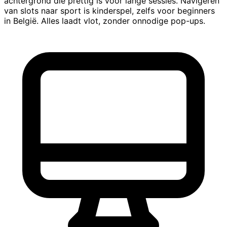
achtergrond die prettig is voor lange sessies. Navigeren
van slots naar sport is kinderspel, zelfs voor beginners
in België. Alles laadt vlot, zonder onnodige pop-ups.