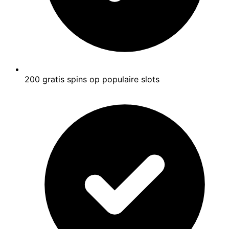
200 gratis spins op populaire slots