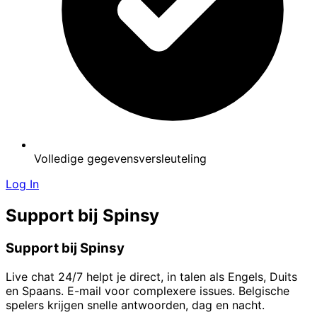
Volledige gegevensversleuteling
Log In
Support bij Spinsy
Support bij Spinsy
Live chat 24/7 helpt je direct, in talen als Engels, Duits
en Spaans. E-mail voor complexere issues. Belgische
spelers krijgen snelle antwoorden, dag en nacht.