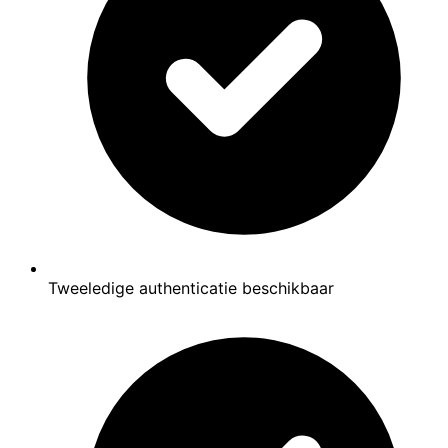
Tweeledige authenticatie beschikbaar