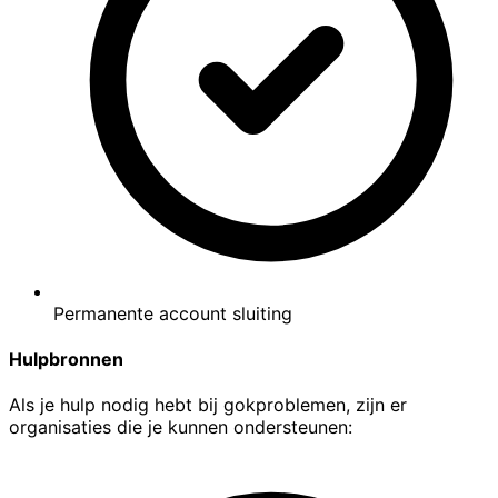
Permanente account sluiting
Hulpbronnen
Als je hulp nodig hebt bij gokproblemen, zijn er
organisaties die je kunnen ondersteunen: