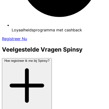
Loyaalheidsprogramma met cashback
Registreer Nu
Veelgestelde Vragen Spinsy
Hoe registreer ik me bij Spinsy?