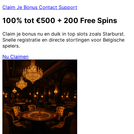
Claim Je Bonus
Contact Support
100% tot €500 + 200 Free Spins
Claim je bonus nu en duik in top slots zoals Starburst.
Snelle registratie en directe stortingen voor Belgische
spelers.
Nu Claimen