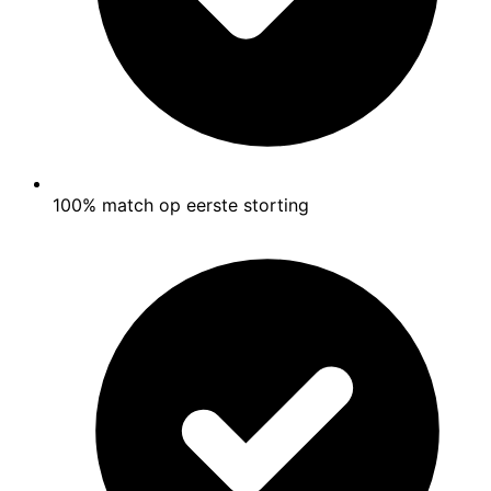
100% match op eerste storting