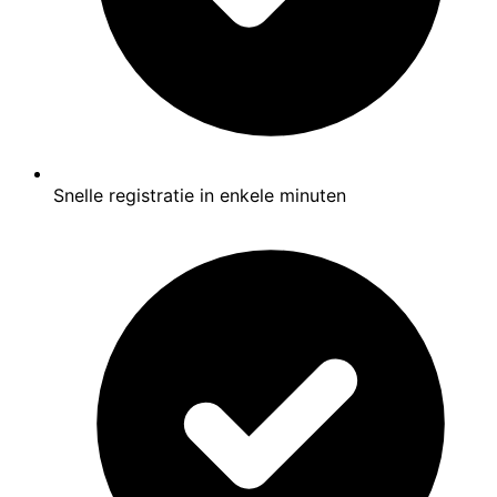
Snelle registratie in enkele minuten